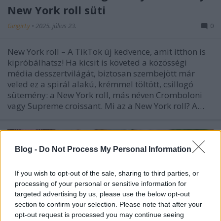
New York roll süti
GingirLy
•
2025. július 23.
0
New York roll – A TikTok új kedvence, amit itthon is
kipróbálhatsz! Ha kicsit is követed a közösségi
média desszertvilágát, biztosan szembejött már
veled ez a spirál alakú, krémmel töltött, csillogó
sütemény: a New York roll, más néven Cromboloni
vagy Supreme croissant. Mi az a New York roll? A…
Blog -
Do Not Process My Personal Information
If you wish to opt-out of the sale, sharing to third parties, or
processing of your personal or sensitive information for
targeted advertising by us, please use the below opt-out
section to confirm your selection. Please note that after your
opt-out request is processed you may continue seeing