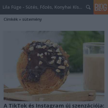
Lila Füge - Sütés, Főzés, Konyhai Kísérletezések
Címkék
»
sütemény
A TikTok és Instagram új szenzációja: