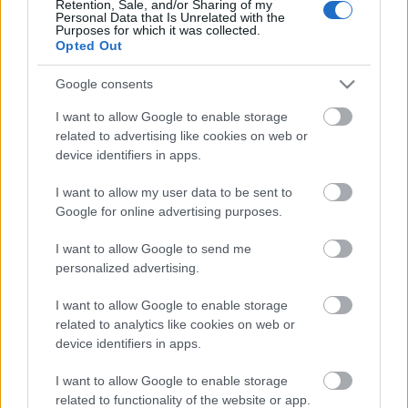
Retention, Sale, and/or Sharing of my
Personal Data that Is Unrelated with the
Purposes for which it was collected.
Opted Out
Google consents
I want to allow Google to enable storage
related to advertising like cookies on web or
device identifiers in apps.
I want to allow my user data to be sent to
Google for online advertising purposes.
Sütemény: A Ferdinánd tekercs
I want to allow Google to send me
personalized advertising.
története
I want to allow Google to enable storage
GingirLy
•
2023. december 11.
0
related to analytics like cookies on web or
device identifiers in apps.
Ferdinánd. Ha valaki Karcag környékén kimondja ezt
a szót, mindenkinek összefut a nyál a szájában. A
I want to allow Google to enable storage
Ferdinánd tekercs egy vajas csiga, amit olyan
related to functionality of the website or app.