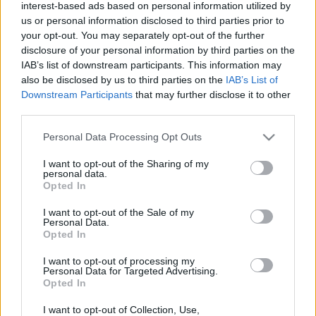
interest-based ads based on personal information utilized by
us or personal information disclosed to third parties prior to
your opt-out. You may separately opt-out of the further
disclosure of your personal information by third parties on the
IAB’s list of downstream participants. This information may
also be disclosed by us to third parties on the
IAB’s List of
Kalóriacsökkentő ízbombák:
Downstream Participants
that may further disclose it to other
Zöldségek a süteményben
third parties.
GingirLy
•
2024. április 05.
0
Please note that this website/app uses one or more Google
Personal Data Processing Opt Outs
services and may gather and store information including but
not limited to your visit or usage behaviour. You may click to
I want to opt-out of the Sharing of my
Az, hogy sós süteményekben, pitékben megjelentek
personal data.
grant or deny consent to Google and its third-party tags to
a zöldségek, szinte egyidős azzal, hogy sütni kezdtek
Opted In
use your data for below specified purposes in below Google
az emberek. Az ínséges időkben a sütemények
consent section.
"gazdagítására" használták, vagy éppen az állag
I want to opt-out of the Sale of my
Personal Data.
lazítására. Például a mákos rétesbe kifejezetten
Opted In
azért tettek tököt, hogy a máktöltelék tömény
sűrűségét…
I want to opt-out of processing my
Personal Data for Targeted Advertising.
Opted In
I want to opt-out of Collection, Use,