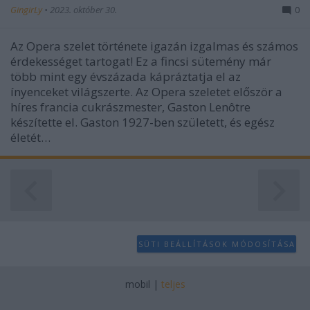
GingirLy
•
2023. október 30.
0
Az Opera szelet története igazán izgalmas és számos
érdekességet tartogat! Ez a fincsi sütemény már
több mint egy évszázada kápráztatja el az
ínyenceket világszerte. Az Opera szeletet először a
híres francia cukrászmester, Gaston Lenôtre
készítette el. Gaston 1927-ben született, és egész
életét…
SÜTI BEÁLLÍTÁSOK MÓDOSÍTÁSA
mobil
|
teljes