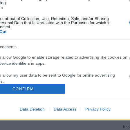
alk
ing.
hog
In
köz
o opt-out of Collection, Use, Retention, Sale, and/or Sharing
Nem
ersonal Data that Is Unrelated with the Purposes for which it
hog
lected.
Out
ace
consents
o allow Google to enable storage related to advertising like cookies on
evice identifiers in apps.
Ar
2025
o allow my user data to be sent to Google for online advertising
2024
s.
202
CONFIRM
202
to allow Google to send me personalized advertising.
201
Tov
o allow Google to enable storage related to analytics like cookies on
Data Deletion
Data Access
Privacy Policy
evice identifiers in apps.
Fe
o allow Google to enable storage related to functionality of the website
RSS 