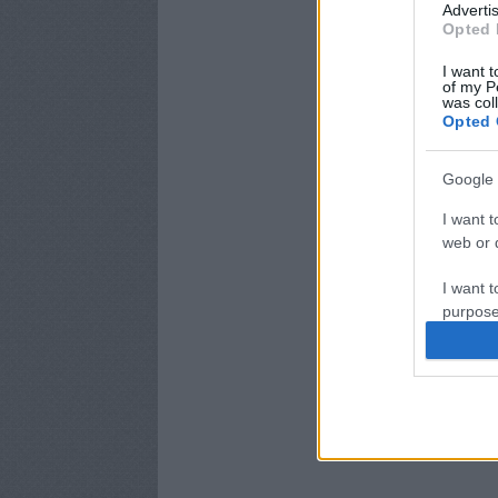
Advertis
Opted 
I want t
of my P
was col
Opted 
Google 
I want t
web or d
I want t
purpose
I want 
I want t
web or d
I want t