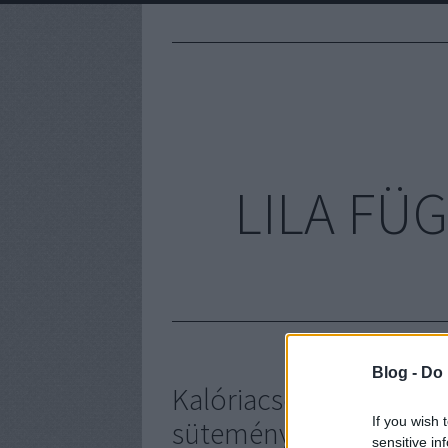
LILA FÜG
Blog -
Do 
Kalóriacsökkentő ízb
If you wish 
süteményben
sensitive in