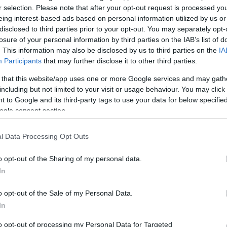
r selection. Please note that after your opt-out request is processed y
Li
eing interest-based ads based on personal information utilized by us or
disclosed to third parties prior to your opt-out. You may separately opt-
Marb
ekben, pitékben megjelentek a zöldségek, szinte egyidős
losure of your personal information by third parties on the IAB’s list of
dtek az emberek. Az ínséges időkben a sütemények
. This information may also be disclosed by us to third parties on the
IA
Ke
lták, vagy éppen az állag lazítására. Például a mákos
Participants
that may further disclose it to other third parties.
azért tettek tököt, hogy a máktöltelék tömény sűrűségét…
 that this website/app uses one or more Google services and may gath
including but not limited to your visit or usage behaviour. You may click 
Fri
 to Google and its third-party tags to use your data for below specifi
ogle consent section.
Cí
TOVÁBB
kal
l Data Processing Opt Outs
Cím
Szólj hozzá!
o opt-out of the Sharing of my personal data.
Bl
zöldség
sütemény
kalóriacsökkentő
In
A fe
o opt-out of the Sale of my Personal Data.
múl
In
A n
Mos
to opt-out of processing my Personal Data for Targeted