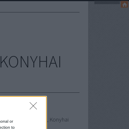
, KONYHAI
a Füge - Sütés, Főzés, Konyhai
sonal or
sérletezések
ection to