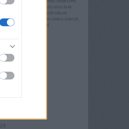
alomból vettem elő újra a lemezt. Emlékszem,
y a német Holy Moses a nyolcvanas évek
epén mekkora sokkot okozott nekünk.
csak a zenéjük miatt, hanem amikor kiderült,
y azt az extrém énekhangot…
lbetet.blog.hu
chívum
 július
(
1
)
 április
(
1
)
3 december
(
1
)
3 október
(
1
)
7 február
(
1
)
ább
...
edek
2.0