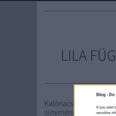
LILA FÜG
Blog -
Do 
Kalóriacsökkentő ízb
If you wish 
süteményben
sensitive in