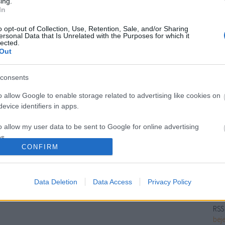
néh
ing.
In
hog
nap
o opt-out of Collection, Use, Retention, Sale, and/or Sharing
ho
ersonal Data that Is Unrelated with the Purposes for which it
lected.
tir
Out
consents
o allow Google to enable storage related to advertising like cookies on
Ar
evice identifiers in apps.
2025
o allow my user data to be sent to Google for online advertising
2024
s.
202
CONFIRM
202
to allow Google to send me personalized advertising.
201
Tov
o allow Google to enable storage related to analytics like cookies on
Data Deletion
Data Access
Privacy Policy
Fe
evice identifiers in apps.
RSS 
o allow Google to enable storage related to functionality of the website
bej