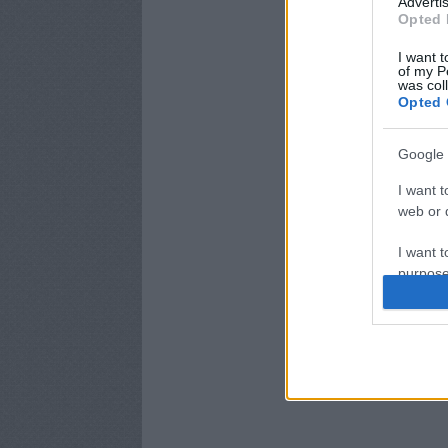
Advertis
Opted 
I want t
of my P
was col
Opted 
Google 
I want t
web or d
I want t
purpose
I want 
I want t
web or d
I want t
or app.