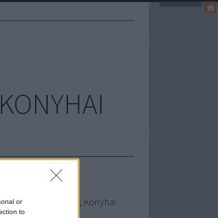
, KONYHAI
a Füge - Sütés, Főzés, Konyhai
sonal or
sérletezések
ection to