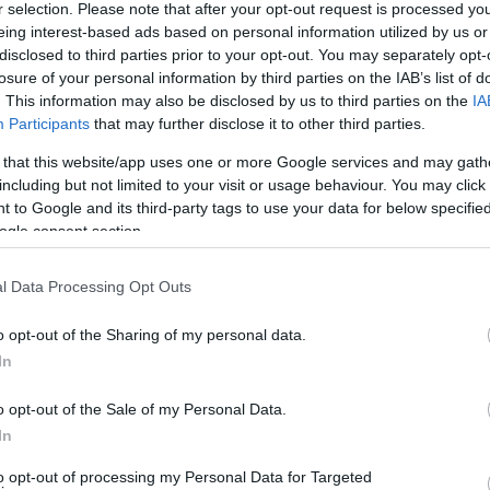
r selection. Please note that after your opt-out request is processed y
Li
eing interest-based ads based on personal information utilized by us or
disclosed to third parties prior to your opt-out. You may separately opt-
Marb
ekben, pitékben megjelentek a zöldségek, szinte egyidős
losure of your personal information by third parties on the IAB’s list of
. This information may also be disclosed by us to third parties on the
IA
dtek az emberek. Az ínséges időkben a sütemények
Ke
Participants
that may further disclose it to other third parties.
lták, vagy éppen az állag lazítására. Például a mákos
azért tettek tököt, hogy a máktöltelék tömény sűrűségét…
 that this website/app uses one or more Google services and may gath
including but not limited to your visit or usage behaviour. You may click 
Fri
 to Google and its third-party tags to use your data for below specifi
ogle consent section.
Cí
TOVÁBB
l Data Processing Opt Outs
kal
Cím
Szólj hozzá!
o opt-out of the Sharing of my personal data.
Bl
zöldség
sütemény
kalóriacsökkentő
In
Most
o opt-out of the Sale of my Personal Data.
Az 
In
ugy
lel
to opt-out of processing my Personal Data for Targeted